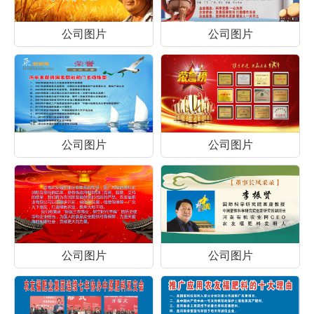
公司图片
公司图片
公司图片
公司图片
公司图片
公司图片