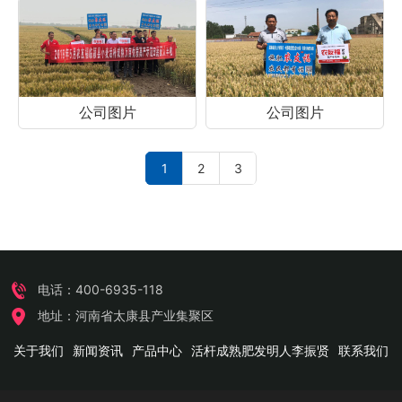
公司图片
公司图片
1
2
3
电话：400-6935-118
地址：河南省太康县产业集聚区
关于我们
新闻资讯
产品中心
活杆成熟肥发明人李振贤
联系我们