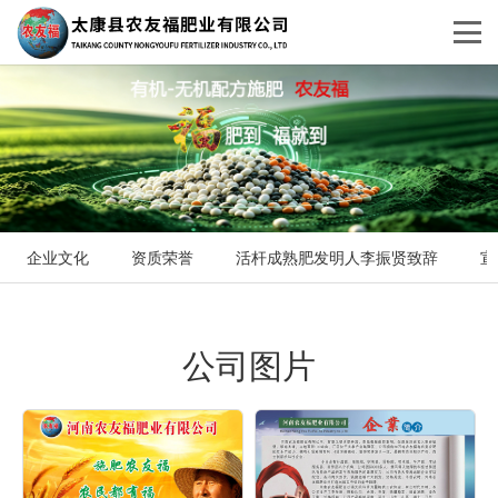
企业文化
资质荣誉
活杆成熟肥发明人李振贤致辞
宣
公司图片