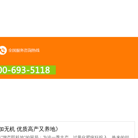
加无机 优质高产又养地》
“增产即耗地”的困局：为追一季丰产，过量化肥疯狂投入，换来的却