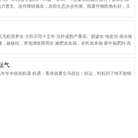
地力透支、连作障碍频发，农田生态步步失衡。既要作物吃饱长好，又
机无机营养全·大田示范十五年·活杆成熟产量添。易渗水·地发塇·保水保
壤，破板结，养地增收两周全·施肥农友福，农民就来福·家中福肥到·高
应天时谋新篇·科学施肥新观念！ 光和·吸收·（碳．氢．氧）·叶肥拌种
！天时地利人和加神助·福到农家产粮多·良种良方配福肥·年年丰收创奇
运气
气年年丰收抓机遇 机遇，看准就要立马抓住；好运，时机到了绝不能错
，就是时间敏感、抢先行动！ 早年有人抓住化肥普及风...
聚区
们