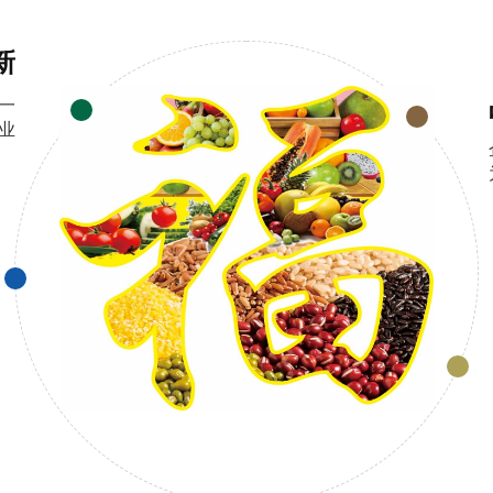
新
一
业