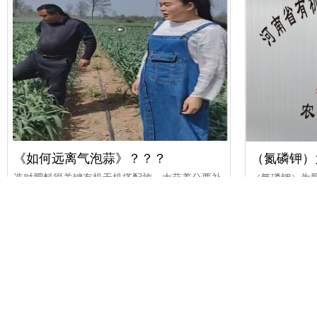
《如何远离气泡蒜》？？？
选对肥料很关键有机无机搭配施，大蒜养分要补
（氮磷钾）为
全！中原沃土育蒜香，寻肥问道觅良方。欲求大
植酸、有机质
蒜丰产旺，全凭好肥谱华章！（农友福）肥美名
（养分含量）
扬，有机无机两相彰。疏松土壤地力壮...
不代替。联合国