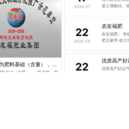
是土壤板结、
2026-07
要土壤健康...
农友福肥
22
农友福肥： 有
肥又耐旱·改土
2026-06
产农有福！ 顺
与喷施·记心上
迹！
优质高产好
22
（氮磷钾）为肥料基础（含量）， （氨基酸、腐植酸、有机质．） 是种地养地的核心（成分）。
优质高产好运
肥料基础（含量），（氨基酸、腐
过！机遇的本质
2026-06
．）是种地养地的核心（成分）。
与（有机成分）各司其职，作用互
粮农组织早已公认，普...
电话：400-6935-118
地址：河南省太康县产业集
关于我们
新闻资讯
产品中心
活杆成熟肥发明人李振贤
联系我