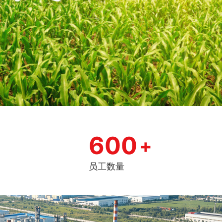
600
+
员工数量